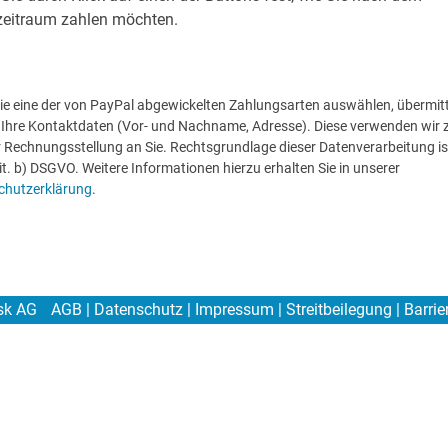
zeitraum zahlen möchten.
e eine der von PayPal abgewickelten Zahlungsarten auswählen, übermitt
Ihre Kontaktdaten (Vor- und Nachname, Adresse). Diese verwenden wir 
 Rechnungsstellung an Sie. Rechtsgrundlage dieser Datenverarbeitung ist
lit. b) DSGVO. Weitere Informationen hierzu erhalten Sie in unserer
chutzerklärung
.
sk AG
AGB
|
Datenschutz
|
Impressum
|
Streitbeilegung
|
Barrie