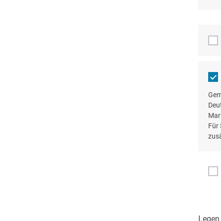
Gem
Deu
Mari
Für 
zusä
Legen 