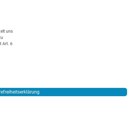
elt uns
zu
 Art. 6
refreiheitserklärung