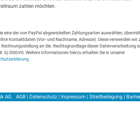
zeitraum zahlen möchten.
e eine der von PayPal abgewickelten Zahlungsarten auswählen, übermitt
Ihre Kontaktdaten (Vor- und Nachname, Adresse). Diese verwenden wir 
 Rechnungsstellung an Sie. Rechtsgrundlage dieser Datenverarbeitung ist
lit. b) DSGVO. Weitere Informationen hierzu erhalten Sie in unserer
chutzerklärung
.
sk AG
AGB
|
Datenschutz
|
Impressum
|
Streitbeilegung
|
Barrie