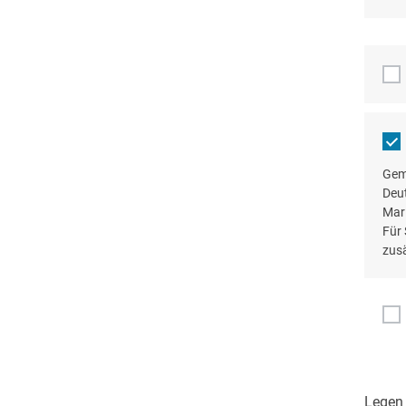
Gem
Deu
Mari
Für 
zusä
Legen 