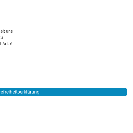
elt uns
zu
 Art. 6
refreiheitserklärung