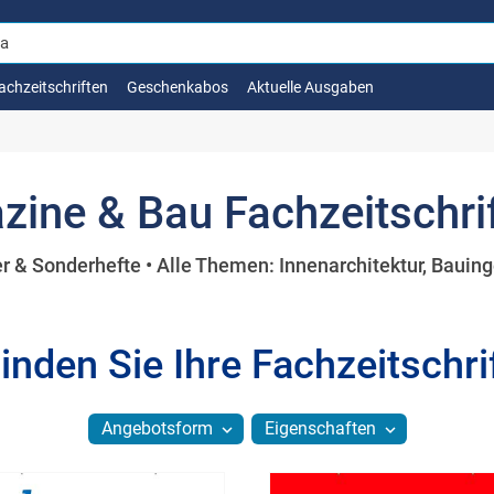
achzeitschriften
Geschenkabos
Aktuelle Ausgaben
ine & Bau Fachzeitschrif
r & Sonderhefte • Alle Themen: Innenarchitektur, Bauing
inden Sie Ihre Fachzeitschri
Angebotsform
Eigenschaften
expand_more
expand_more