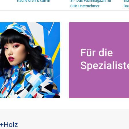
Kachelofen & Kamin
Si - Das Fachmagazin für
BM
SHK Unternehmer
Ba
n+Holz