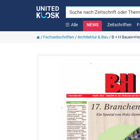
Alle
NEWS
Zeitschriften
F
/
Fachzeitschriften
/
Architektur & Bau
/
B + H Bauen+Ho