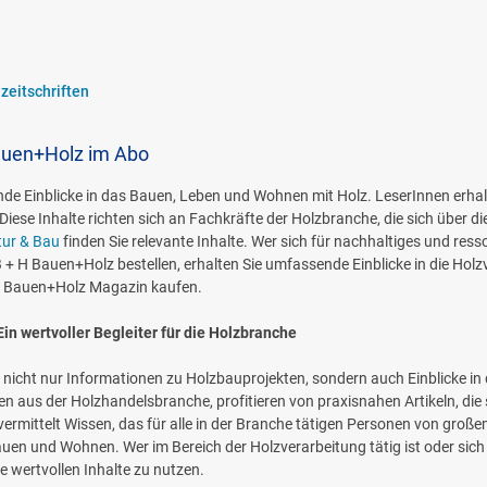
zeitschriften
auen+Holz im Abo
de Einblicke in das Bauen, Leben und Wohnen mit Holz. LeserInnen erhal
iese Inhalte richten sich an Fachkräfte der Holzbranche, die sich über 
tur & Bau
finden Sie relevante Inhalte. Wer sich für nachhaltiges und res
 B + H Bauen+Holz bestellen, erhalten Sie umfassende Einblicke in die Ho
+ H Bauen+Holz Magazin kaufen.
in wertvoller Begleiter für die Holzbranche
e nicht nur Informationen zu Holzbauprojekten, sondern auch Einblicke in
en aus der Holzhandelsbranche, profitieren von praxisnahen Artikeln, die
t vermittelt Wissen, das für alle in der Branche tätigen Personen von gro
uen und Wohnen. Wer im Bereich der Holzverarbeitung tätig ist oder sich f
se wertvollen Inhalte zu nutzen.