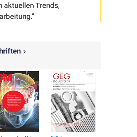
 aktuellen Trends,
rbeitung."
hriften
chevron_right