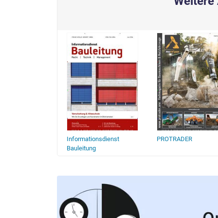
Weitere 
die Fachzeitschrift
Informationsdienst
PROTRADER
+ Technik
Bauleitung