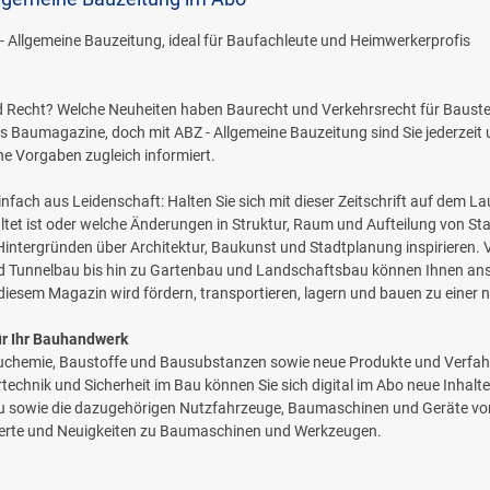
Z - Allgemeine Bauzeitung, ideal für Baufachleute und Heimwerkerprofis
und Recht? Welche Neuheiten haben Baurecht und Verkehrsrecht für Baust
es Baumagazine, doch mit ABZ - Allgemeine Bauzeitung sind Sie jederzeit
e Vorgaben zugleich informiert.
einfach aus Leidenschaft: Halten Sie sich mit dieser Zeitschrift auf dem
ltet ist oder welche Änderungen in Struktur, Raum und Aufteilung von St
 Hintergründen über Architektur, Baukunst und Stadtplanung inspirieren. 
d Tunnelbau bis hin zu Gartenbau und Landschaftsbau können Ihnen ans
 diesem Magazin wird fördern, transportieren, lagern und bauen zu einer
ür Ihr Bauhandwerk
chemie, Baustoffe und Bausubstanzen sowie neue Produkte und Verfahren
echnik und Sicherheit im Bau können Sie sich digital im Abo neue Inhalt
sowie die dazugehörigen Nutzfahrzeuge, Baumaschinen und Geräte vorges
nswerte und Neuigkeiten zu Baumaschinen und Werkzeugen.