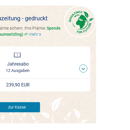
zeitung - gedruckt
ämie sichern. Ihre Prämie:
Spende
aumsetzling) 🌱
mehr
chevron_right
Jahresabo
12 Ausgaben
239,90 EUR
zur Kasse