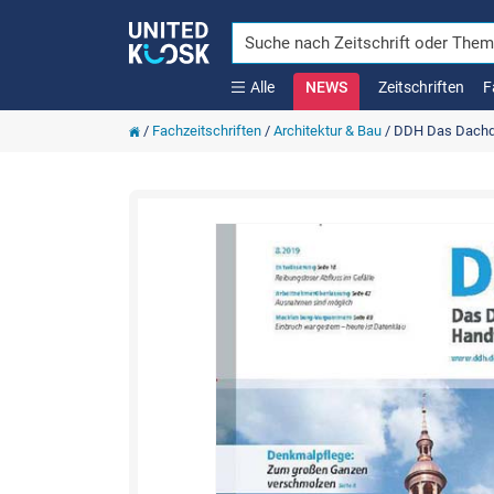
Alle
NEWS
Zeitschriften
F
/
Fachzeitschriften
/
Architektur & Bau
/
DDH Das Dachd