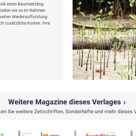
iosk einen Baumsetzling.
beiten wir so im Rahmen
weiten Wiederaufforstung.
h zusätzliche Kosten. Ihre
Weitere Magazine dieses Verlages
chevron_right
en Sie weitere Zeitschriften, Sonderhefte und mehr dieses 