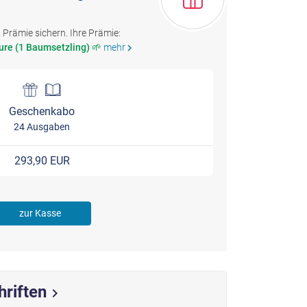
Prämie sichern. Ihre Prämie:
ure (1 Baumsetzling) 🌱
mehr
chevron_right
Geschenkabo
24 Ausgaben
293,90 EUR
zur Kasse
hriften
chevron_right