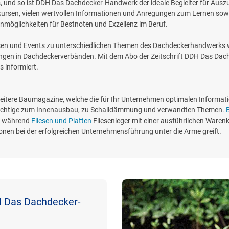
 und so ist DDH Das Dachdecker-Handwerk der ideale Begleiter für Auszu
skursen, vielen wertvollen Informationen und Anregungen zum Lernen sow
nmöglichkeiten für Bestnoten und Exzellenz im Beruf.
essen und Events zu unterschiedlichen Themen des Dachdeckerhandwerk
en in Dachdeckerverbänden. Mit dem Abo der Zeitschrift DDH Das Dachd
 informiert.
 weitere Baumagazine, welche die für Ihr Unternehmen optimalen Informat
ichtige zum Innenausbau, zu Schalldämmung und verwandten Themen.
n, während
Fliesen und Platten
Fliesenleger mit einer ausführlichen Waren
en bei der erfolgreichen Unternehmensführung unter die Arme greift.
H Das Dachdecker-