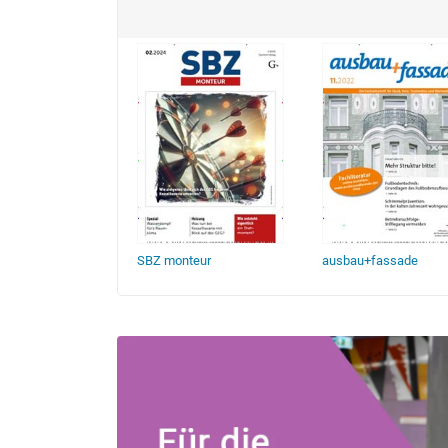
handel
SBZ monteur
ausbau+fassade