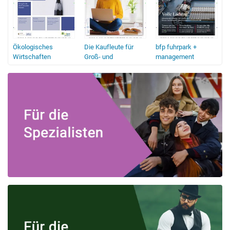
Ökologisches
Die Kaufleute für
bfp fuhrpark +
iche
Wirtschaften
Groß- und
management
Außenhandelsmanagement