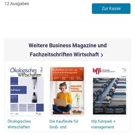
12 Ausgaben
Zur Kasse
Weitere Business Magazine und
Fachzeitschriften Wirtschaft
chevron_right
Ökologisches
Die Kaufleute für
bfp fuhrpark +
iche
Wirtschaften
Groß- und
management
Außenhandelsmanagement