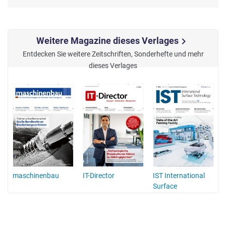
Weitere Magazine dieses Verlages
chevron_right
Entdecken Sie weitere Zeitschriften, Sonderhefte und mehr
dieses Verlages
maschinenbau
IT-Director
IST International
Surface
Technology