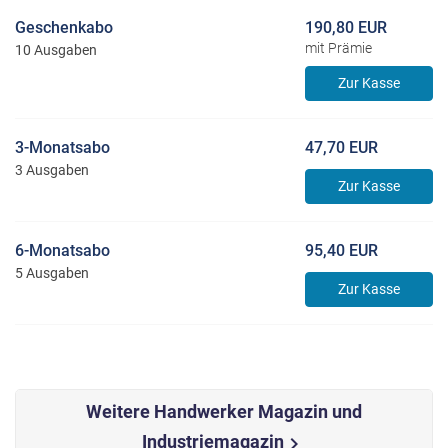
Geschenkabo
190,80 EUR
mit Prämie
10 Ausgaben
Zur Kasse
3-Monatsabo
47,70 EUR
3 Ausgaben
Zur Kasse
6-Monatsabo
95,40 EUR
5 Ausgaben
Zur Kasse
Weitere Handwerker Magazin und
Industriemagazin
chevron_right