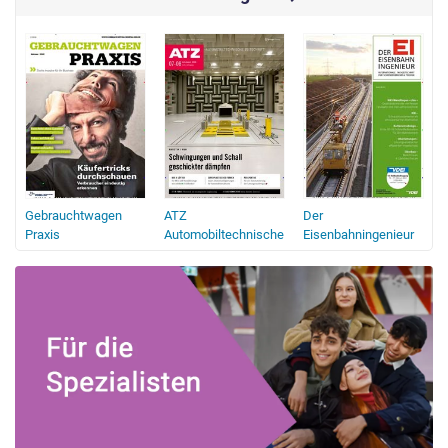
Gebrauchtwagen
ATZ
Der
Praxis
Automobiltechnische
Eisenbahningenieur
Zeitschrift
Z