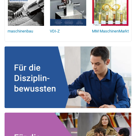
maschinenbau
VDI-Z
MM MaschinenMarkt
f