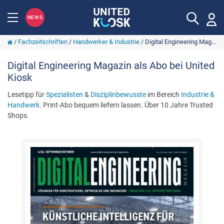
NEWS
/
Fachzeitschriften
/
Handwerker & Industrie
/
Digital Engineering Magazin
Digital Engineering Magazin als Abo bei United
Kiosk
Lesetipp für
Spezialisten
&
Disziplinbewusste
im Bereich
Industrie &
Handwerk
. Print-Abo bequem liefern lassen. Über 10 Jahre Trusted
Shops.