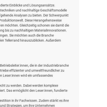
fundierte Einblicke und Lösungsansätze.
ionstechniken und nachhaltige Geschäftsmodelle
iefgehende Analysen zu bieten. Der Schwerpunkt
er Produktionswelt. Diese Herangehensweise
eren möchten. Gleichzeitig schonen sie damit die
gung bis zu nachhaltigen Materialinnovationen.
bringen. Sie möchten auch die Branche
r den Tellerrand hinauszublicken. Außerdem
Betriebsleiter:innen, die in der Industriebranche
etriebe effizienter und umweltfreundlicher zu
en Leser:innen wird ein umfassendes
erecht zu werden. Dabei werden komplexe
t. Das ermöglicht den Leser:innen, fundierte
estition in ihr Fachwissen. Zudem stärkt es ihre
s und Strategien, um ihre Unternehmen