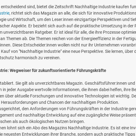
nz entscheidend sind, bietet die Zeitschrift Nachhaltige Industrie kaufen 
strie
, richtet sich das Magazin an alle, die sich für innovative Produkt
ogie und Wirtschaft, um den Leser:innen einzigartige Perspektiven und t
ogischer Aspekte. Er bezieht sich auch auf die praktische Umsetzung in d
 unverzichtbaren Ratgeber. Er ist ideal für alle, die ihre Prozesse optimi
te an Themen ab. Die Themen reichen von der Energieeffizienz in der Ferti
er:innen. Diese Entscheider:innen wollen nicht nur ihr Unternehmen voran
 Kauf von "Nachhaltige Industrie" eine neue Perspektive. Sie lernen, übe
ltschutz harmonisch zu vereinen.
rie: Wegweiser für zukunftsorientierte Führungskräfte
etabliert. Sie gilt als unverzichtbares Magazin. Geschäftsführer:innen und 
n in jeder Ausgabe wertvolle Informationen, die ihnen dabei helfen, ihre B
en über aktuelle Forschungen und innovative Technologien ist wichtig. D
 die Herausforderungen und Chancen der nachhaltigen Produktion.
 ausgerichtet, den Anforderungen von Führungskräften in der Industrie g
ment und nachhaltige Entwicklung auf eine zugängliche Weise präsentier
ischen als auch ökologischen Nutzen bringen.
nen lohnt sich ein Abo des Magazins Nachhaltige Industrie. Es ist eine Inv
 die neuesten Entwicklungen ihrer Branche, sondern auch praktische Tipp