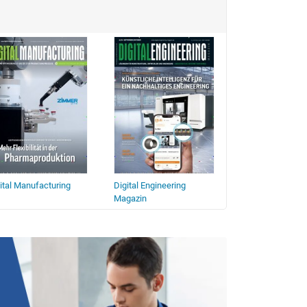
ital Manufacturing
Digital Engineering
WB Werkstatt + B
Magazin