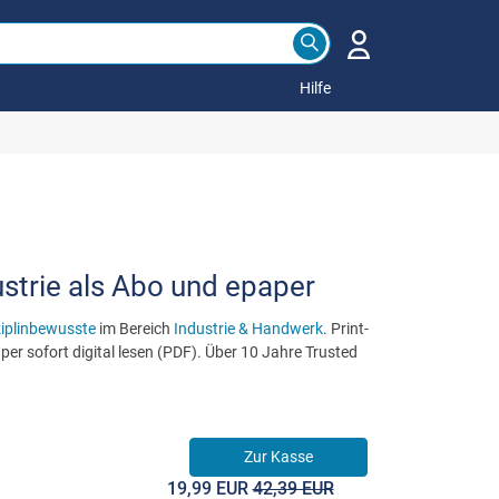
Hilfe
strie als Abo und epaper
ziplinbewusste
im Bereich
Industrie & Handwerk
. Print-
er sofort digital lesen (PDF). Über 10 Jahre Trusted
Zur Kasse
19,99 EUR
42,39 EUR