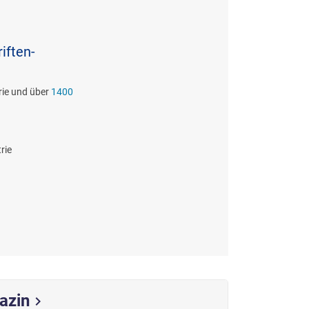
iften-
rie und über
1400
rie
azin
chevron_right