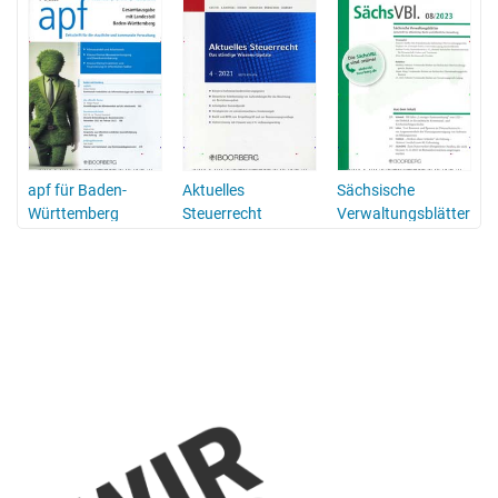
apf für Baden-
Aktuelles
Sächsische
r
Württemberg
Steuerrecht
Verwaltungsblätter
P
SächsVBl.