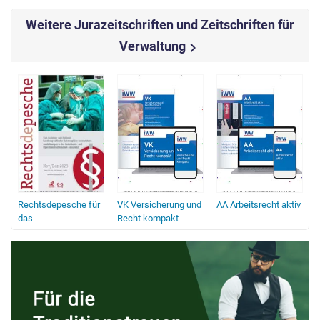
Weitere Jurazeitschriften und Zeitschriften für
Verwaltung
chevron_right
g
Rechtsdepesche für
VK Versicherung und
AA Arbeitsrecht aktiv
A
das
Recht kompakt
V
Gesundheitswesen