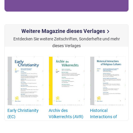
Weitere Magazine dieses Verlages
chevron_right
Entdecken Sie weitere Zeitschriften, Sonderhefte und mehr
dieses Verlages
Early Christianity
Archiv des
Historical
(EC)
Völkerrechts (AVR)
Interactions of
Religious Cultures
(HIReC)