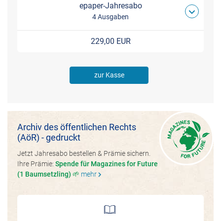
epaper-Jahresabo
4 Ausgaben
229,00 EUR
zur Kasse
Archiv des öffentlichen Rechts
(AöR) - gedruckt
Jetzt Jahresabo bestellen & Prämie sichern.
Ihre Prämie:
Spende für Magazines for Future
(1 Baumsetzling) 🌱
mehr
chevron_right