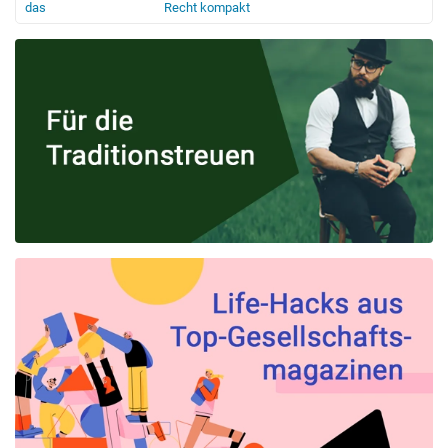
das
Recht kompakt
V
Gesundheitswesen