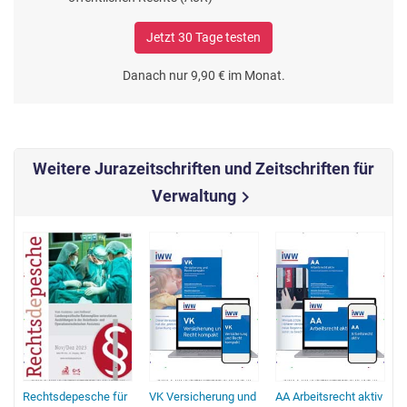
Jetzt 30 Tage testen
Danach nur 9,90 € im Monat.
Weitere Jurazeitschriften und Zeitschriften für
Verwaltung
chevron_right
g
Rechtsdepesche für
VK Versicherung und
AA Arbeitsrecht aktiv
A