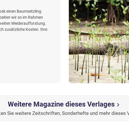
iosk einen Baumsetzling.
beiten wir so im Rahmen
weiten Wiederaufforstung.
h zusätzliche Kosten. Ihre
Weitere Magazine dieses Verlages
chevron_right
en Sie weitere Zeitschriften, Sonderhefte und mehr dieses 