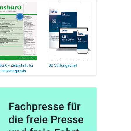
bürO - Zeitschrift für
SB StiftungsBrief
Deutsche Notar-
 Insolvenzpraxis
Zeitschrift (DNot