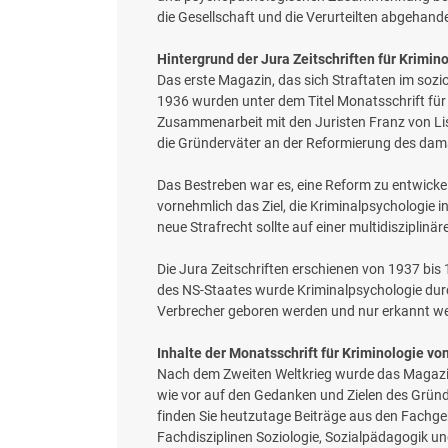
die Gesellschaft und die Verurteilten abgehande
Hintergrund der Jura Zeitschriften für Krimin
Das erste Magazin, das sich Straftaten im soz
1936 wurden unter dem Titel Monatsschrift für 
Zusammenarbeit mit den Juristen Franz von Liszt
die Gründerväter an der Reformierung des dama
Das Bestreben war es, eine Reform zu entwickeln
vornehmlich das Ziel, die Kriminalpsychologie i
neue Strafrecht sollte auf einer multidisziplinä
Die Jura Zeitschriften erschienen von 1937 bis
des NS-Staates wurde Kriminalpsychologie durc
Verbrecher geboren werden und nur erkannt 
Inhalte der Monatsschrift für Kriminologie vo
Nach dem Zweiten Weltkrieg wurde das Magazin 
wie vor auf den Gedanken und Zielen des Gründ
finden Sie heutzutage Beiträge aus den Fachge
Fachdisziplinen Soziologie, Sozialpädagogik u