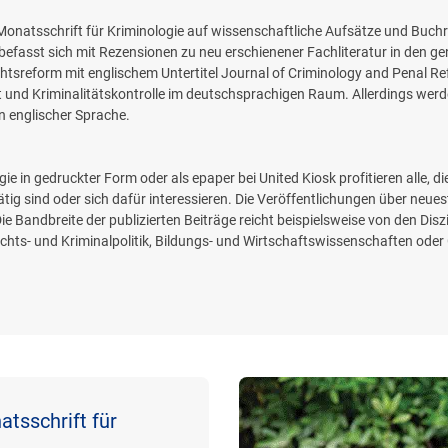
 Monatsschrift für Kriminologie auf wissenschaftliche Aufsätze und Buchr
fasst sich mit Rezensionen zu neu erschienener Fachliteratur in den gen
echtsreform mit englischem Untertitel Journal of Criminology and Penal
tät und Kriminalitätskontrolle im deutschsprachigen Raum. Allerdings wer
in englischer Sprache.
e in gedruckter Form oder als epaper bei United Kiosk profitieren alle, di
ätig sind oder sich dafür interessieren. Die Veröffentlichungen über neu
Bandbreite der publizierten Beiträge reicht beispielsweise von den Diszi
ts- und Kriminalpolitik, Bildungs- und Wirtschaftswissenschaften oder 
tsschrift für