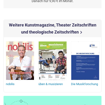
Danach nur 9,90 € im Monat.
Weitere Kunstmagazine, Theater Zeitschriften
und theologische Zeitschriften
chevron_right
nobilis
üben & musizieren
Die Musikforschung
O