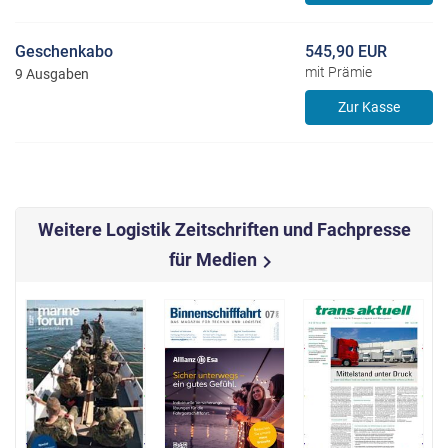
Geschenkabo
545,90 EUR
mit Prämie
9 Ausgaben
Zur Kasse
Weitere Logistik Zeitschriften und Fachpresse
für Medien
chevron_right