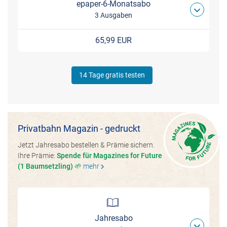
epaper-6-Monatsabo
3 Ausgaben
65,99 EUR
14 Tage gratis testen
Privatbahn Magazin - gedruckt
Jetzt Jahresabo bestellen & Prämie sichern.
Ihre Prämie:
Spende für Magazines for Future
(1 Baumsetzling) 🌱
mehr
chevron_right
Jahresabo