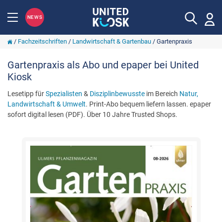
NEWS
/
Fachzeitschriften
/
Landwirtschaft & Gartenbau
/
Gartenpraxis
Gartenpraxis als Abo und epaper bei United
Kiosk
Lesetipp für
Spezialisten
&
Disziplinbewusste
im Bereich
Natur,
Landwirtschaft & Umwelt
. Print-Abo bequem liefern lassen. epaper
sofort digital lesen (PDF). Über 10 Jahre Trusted Shops.