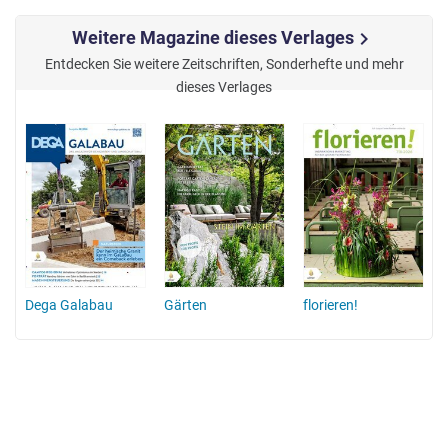
Weitere Magazine dieses Verlages
chevron_right
Entdecken Sie weitere Zeitschriften, Sonderhefte und mehr
dieses Verlages
n
Dega Galabau
Gärten
florieren!