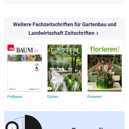
Weitere Fachzeitschriften für Gartenbau und
Landwirtschaft Zeitschriften
chevron_right
ProBaum
Gärten
florieren!
L