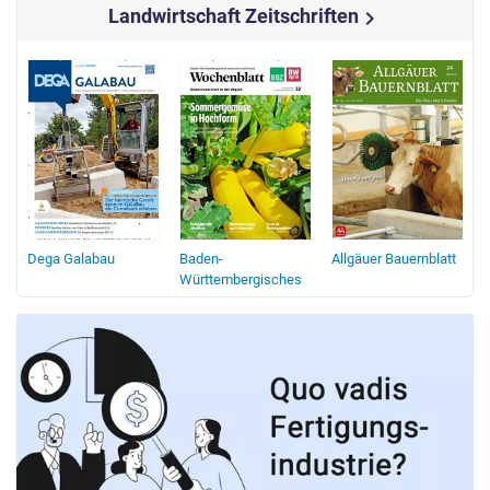
Landwirtschaft Zeitschriften
chevron_right
Dega Galabau
Baden-
Allgäuer Bauernblatt
K
Württembergisches
Landwirtschaftliches
Wochenblatt