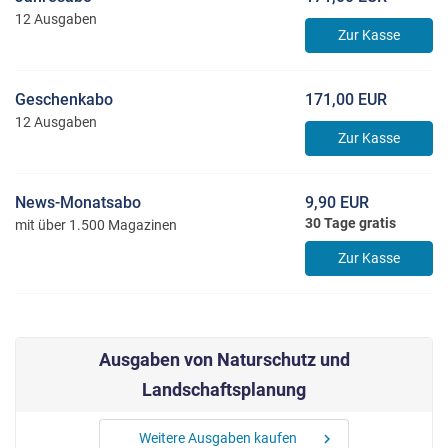
12 Ausgaben
Zur Kasse
Geschenkabo
171,00 EUR
12 Ausgaben
Zur Kasse
News-Monatsabo
9,90 EUR
30 Tage gratis
mit über 1.500 Magazinen
Zur Kasse
Ausgaben von Naturschutz und
Landschaftsplanung
Weitere Ausgaben kaufen
chevron_right