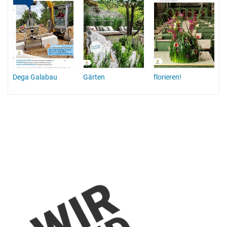
n
Dega Galabau
Gärten
florieren!