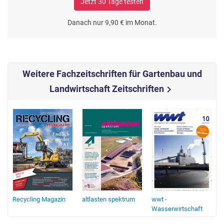
Jetzt 30 Tage testen
Danach nur 9,90 € im Monat.
Weitere Fachzeitschriften für Gartenbau und
Landwirtschaft Zeitschriften
chevron_right
Recycling Magazin
altlasten spektrum
wwt -
Wasserwirtschaft
Wassertechnik