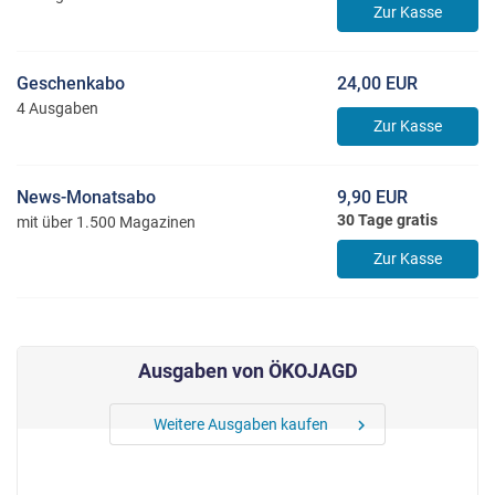
Zur Kasse
Geschenkabo
24,00 EUR
4 Ausgaben
Zur Kasse
News-Monatsabo
9,90 EUR
30 Tage gratis
mit über 1.500 Magazinen
Zur Kasse
Ausgaben von ÖKOJAGD
Weitere Ausgaben kaufen
chevron_right