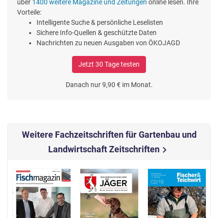
über
1400 weitere Magazine und Zeitungen
online lesen. Ihre
Vorteile:
Intelligente Suche & persönliche Leselisten
Sichere Info-Quellen & geschützte Daten
Nachrichten zu neuen Ausgaben von ÖKOJAGD
Jetzt 30 Tage testen
Danach nur 9,90 € im Monat.
Weitere Fachzeitschriften für Gartenbau und
Landwirtschaft Zeitschriften
chevron_right