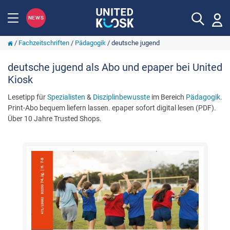
NEWS
/
Fachzeitschriften
/
Pädagogik
/
deutsche jugend
deutsche jugend als Abo und epaper bei United
Kiosk
Lesetipp für
Spezialisten
&
Disziplinbewusste
im Bereich
Pädagogik
.
Print-Abo bequem liefern lassen. epaper sofort digital lesen (PDF).
Über 10 Jahre Trusted Shops.