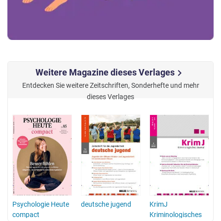
Weitere Magazine dieses Verlages
chevron_right
Entdecken Sie weitere Zeitschriften, Sonderhefte und mehr
dieses Verlages
Psychologie Heute
deutsche jugend
KrimJ
compact
Kriminologisches