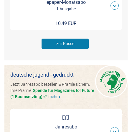
epaper-Monatsabo
1 Ausgabe
10,49 EUR
zur Kasse
deutsche jugend - gedruckt
Jetzt Jahresabo bestellen & Prämie sichern.
Ihre Prämie:
Spende für Magazines for Future
(1 Baumsetzling) 🌱
mehr
chevron_right
Jahresabo