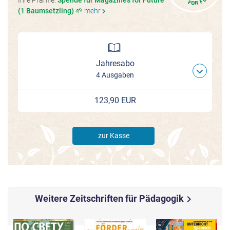
(1 Baumsetzling) 🌱
mehr
chevron_right
Jahresabo
4 Ausgaben
123,90 EUR
zur Kasse
Weitere Zeitschriften für Pädagogik
chevron_right