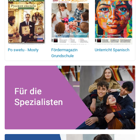
Po swetu - Mosty
Fördermagazin
Unterricht Spanisch
K
Grundschule