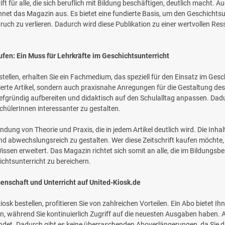
t für alle, die sich beruflich mit Bildung beschäftigen, deutlich macht. Au
hnet das Magazin aus. Es bietet eine fundierte Basis, um den Geschichtsu
h zu verlieren. Dadurch wird diese Publikation zu einer wertvollen Ressou
ufen: Ein Muss für Lehrkräfte im Geschichtsunterricht
tellen, erhalten Sie ein Fachmedium, das speziell für den Einsatz im Ges
ierte Artikel, sondern auch praxisnahe Anregungen für die Gestaltung des 
tiefgründig aufbereiten und didaktisch auf den Schulalltag anpassen. Dad
chülerInnen interessanter zu gestalten.
ndung von Theorie und Praxis, die in jedem Artikel deutlich wird. Die Inha
d abwechslungsreich zu gestalten. Wer diese Zeitschrift kaufen möchte, in
sen erweitert. Das Magazin richtet sich somit an alle, die im Bildungsber
chtsunterricht zu bereichern.
senschaft und Unterricht auf United-Kiosk.de
iosk bestellen, profitieren Sie von zahlreichen Vorteilen. Ein Abo bietet Ih
en, während Sie kontinuierlich Zugriff auf die neuesten Ausgaben haben. A
ndet. Dadurch gibt es keine überraschenden Aboverlängerungen, da Sie du