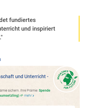
et fundiertes
erricht und inspiriert
."
h
schaft und Unterricht -
ämie sichern. Ihre Prämie:
Spende
aumsetzling) 🌱
mehr
chevron_right