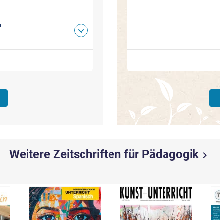
o
Weitere Zeitschriften für Pädagogik
chevron_right