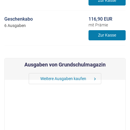
Zur Kasse
Geschenkabo
116,90 EUR
mit Prämie
6 Ausgaben
Zur Kasse
Ausgaben von Grundschulmagazin
Weitere Ausgaben kaufen
chevron_right