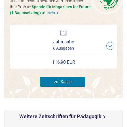
Jetzt Jahresabo bestellen & Prämie sichern.
Ihre Prämie:
Spende für Magazines for Future
(1 Baumsetzling) 🌱
mehr
chevron_right
Jahresabo
6 Ausgaben
116,90 EUR
zur Kasse
Weitere Zeitschriften für Pädagogik
chevron_right