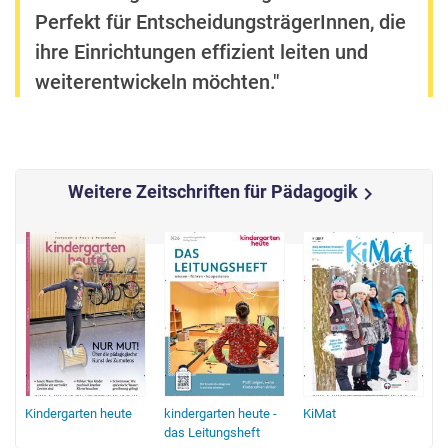
Perfekt für EntscheidungsträgerInnen, die
ihre Einrichtungen effizient leiten und
weiterentwickeln möchten."
Weitere Zeitschriften für Pädagogik
chevron_right
Kindergarten heute
kindergarten heute -
KiMat
k
das Leitungsheft