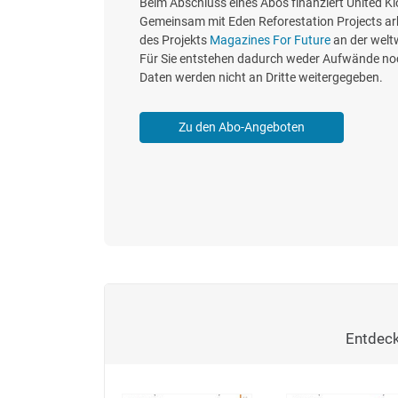
Beim Abschluss eines Abos finanziert United K
Gemeinsam mit Eden Reforestation Projects ar
des Projekts
Magazines For Future
an der welt
Für Sie entstehen dadurch weder Aufwände noc
Daten werden nicht an Dritte weitergegeben.
Zu den Abo-Angeboten
Entdeck