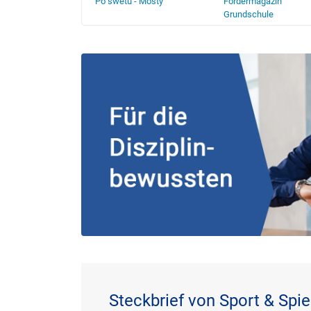
axis
Po swetu - Mosty
Fördermagazin
Grundschule
Steckbrief von Sport & Spie