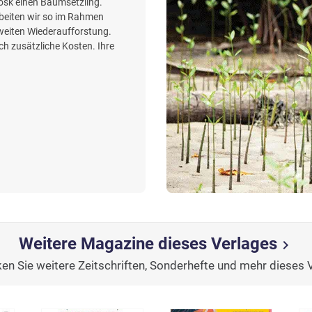
iosk einen Baumsetzling.
beiten wir so im Rahmen
weiten Wiederaufforstung.
h zusätzliche Kosten. Ihre
Weitere Magazine dieses Verlages
chevron_right
en Sie weitere Zeitschriften, Sonderhefte und mehr dieses 