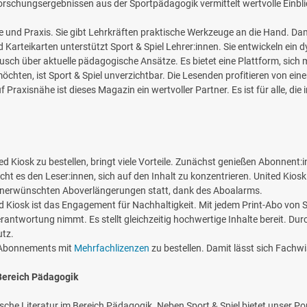
schungsergebnissen aus der Sportpädagogik vermittelt wertvolle Einblicke
ie und Praxis. Sie gibt Lehrkräften praktische Werkzeuge an die Hand. Dam
d Karteikarten unterstützt Sport & Spiel Lehrer:innen. Sie entwickeln ei
sch über aktuelle pädagogische Ansätze. Es bietet eine Plattform, sich
 möchten, ist Sport & Spiel unverzichtbar. Die Lesenden profitieren von e
Praxisnähe ist dieses Magazin ein wertvoller Partner. Es ist für alle, die
ed Kiosk zu bestellen, bringt viele Vorteile. Zunächst genießen Abonnent:i
cht es den Leser:innen, sich auf den Inhalt zu konzentrieren. United Kiosk 
 unerwünschten Aboverlängerungen statt, dank des Aboalarms.
d Kiosk ist das Engagement für Nachhaltigkeit. Mit jedem Print-Abo von 
erantwortung nimmt. Es stellt gleichzeitig hochwertige Inhalte bereit. Du
utz.
t, Abonnements mit
Mehrfachlizenzen
zu bestellen. Damit lässt sich Fachwi
 Bereich Pädagogik
fische Literatur im Bereich Pädagogik. Neben Sport & Spiel bietet unser Por