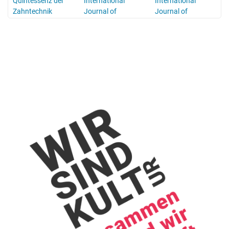
Quintessenz der
International
International
Zahntechnik
Journal of
Journal of
Computerized
Periodontics and
Dentistry
Restorative
Dentistry