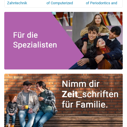
Zahntechnik
of Computerized
of Periodontics and
Dentistry
Restorative Dentistry