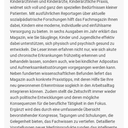
Kinderärztinnen und Kinderärzte, Kinderärztliche Praxis,
widmet sich voll und ganz den speziellen Bedürfnissen kleiner
Patienten. Mit ausführlichen Reportagen über aktuelle
sozialpädiatrische Forschungen hilft das Fachmagazin Ihnen
dabei, Kindern eine moderne, individuelle und einfühlsame
Versorgung zu bieten. In sechs Ausgaben im Jahr erklärt das
Magazin, wie Sie Säuglinge, Kinder und Jugendliche effektiv
dabei unterstützen, sich physisch und psychisch gesund zu
entwickeln. Die Leser:innen erfahren nicht nur, wie sich akute
und chronische Erkrankungen frühzeitig erkennen und
behandeln lassen, sondern auch, wie bei kindlicher Adipositas
und Aufmerksamkeitsstörungen vorgegangen werden kann.
Neben fundierten wissenschaftlichen Befunden liefert das
Magazin auch konkrete Praxistipps, mit deren Hilfe Sie Ihre
neu gewonnenen Erkenntnisse sogleich in den Arbeitsalltag
integrieren können. Zudem stellt die Zeitschrift immer wieder
auch politische Entwicklungen und deren mögliche
Konsequenzen für die berufliche Tätigkeit in den Fokus.
Ergänzt wird dies durch eine umfassende Übersicht
bevorstehender Kongresse, Tagungen und Schulungen, die
Gelegenheit bieten, das Fachwissen zu vertiefen. Detaillierte
Vorstellungen neuer Medizinprodukte runden das intelligente