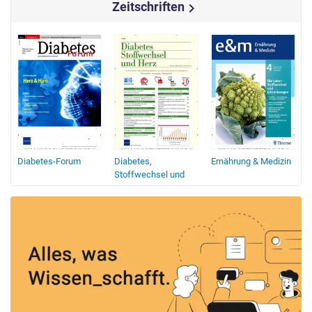
Zeitschriften
chevron_right
Diabetes-Forum
Diabetes,
Ernährung & Medizin
d
Stoffwechsel und
Herz