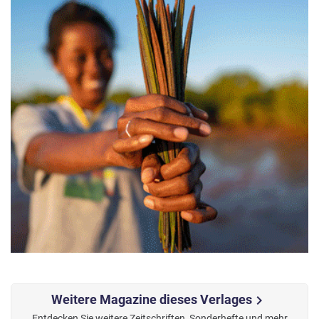
Weitere Magazine dieses Verlages
chevron_right
Entdecken Sie weitere Zeitschriften, Sonderhefte und mehr