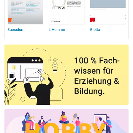
Saeculum
L Homme
Glotta
M