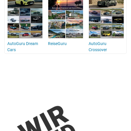
AutoGuru Dream
ReiseGuru
AutoGuru
Cars
Crossover