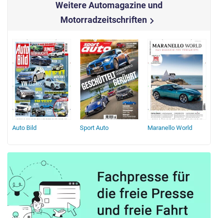
Weitere Automagazine und
Motorradzeitschriften
chevron_right
Auto Bild
Sport Auto
Maranello World