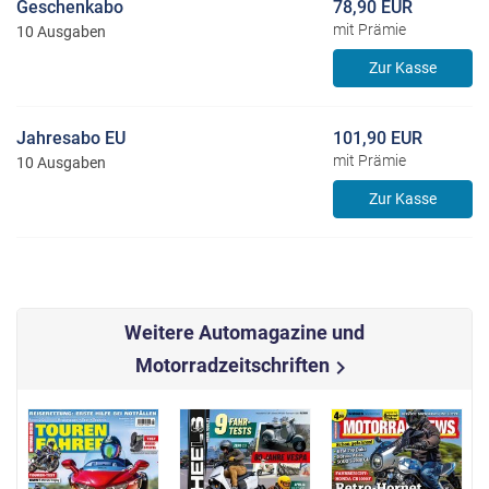
Geschenkabo
78,90 EUR
mit Prämie
10 Ausgaben
Zur Kasse
Jahresabo EU
101,90 EUR
mit Prämie
10 Ausgaben
Zur Kasse
Weitere Automagazine und
Motorradzeitschriften
chevron_right