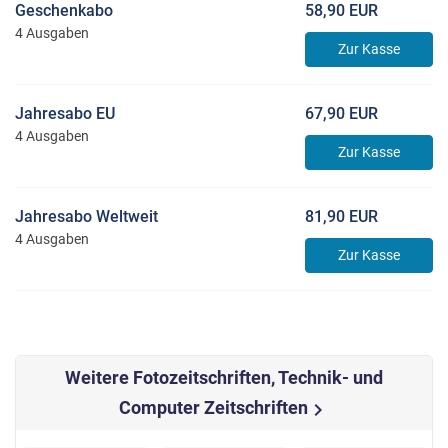
Geschenkabo
58,90 EUR
4 Ausgaben
Zur Kasse
Jahresabo EU
67,90 EUR
4 Ausgaben
Zur Kasse
Jahresabo Weltweit
81,90 EUR
4 Ausgaben
Zur Kasse
Weitere Fotozeitschriften, Technik- und
Computer Zeitschriften
chevron_right