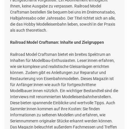
Fachgeschäfte vorgestellt. Ein Abonnement ermöglicht
Ihnen, keine Ausgabe zu verpassen. Railroad Model
Craftsman bestellen Sie bequem bei uns im Dreimonatsabo,
Halbjahresabo oder Jahresabo. Der Titel richtet sich an alle,
die das Hobby Modelleisenbahn lieben, sowohl in der Praxis
als auch theoretisch.
Railroad Model Craftsman: Inhalte und Zielgruppen
Railroad Model Craftsman bietet ein breites Spektrum an
Inhalten für Modellbau-Enthusiasten. Leser:innen erfahren,
wie sie komplexe und realistische Gleisanlagen errichten
können. Zudem gibt es Anleitungen zur Reparatur und
Restaurierung von Eisenbahnmodellen. Dieses Magazin ist
für Anfänger:innen wie auch für fortgeschrittene
Modellbauer:innen nützlich. Ein wichtiger Bestandteil sind die
Interviews mit renommierten Modelleisenbahnherstellern.
Diese bieten spannende Einblicke und wertvolle Tipps. Auch
Sammler:innen kommen auf ihre Kosten: Sie finden
Informationen zu seltenen Modellen und erfahren, wie
Seriennummern originaler Stücke erkannt werden können.
Das Magazin beleuchtet außerdem Fachmessen und Treffen