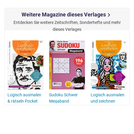
Weitere Magazine dieses Verlages
chevron_right
Entdecken Sie weitere Zeitschriften, Sonderhefte und mehr
dieses Verlages
Logisch ausmalen
Sudoku Schwer
Logisch ausmalen
& rätseln Pocket
Megaband
und zeichnen