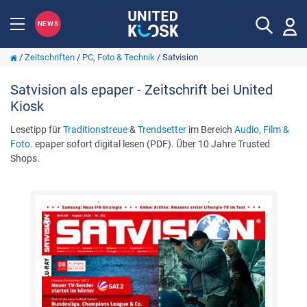
NEWS
/
Zeitschriften
/
PC, Foto & Technik
/
Satvision
Satvision als epaper - Zeitschrift bei United
Kiosk
Lesetipp für
Traditionstreue
&
Trendsetter
im Bereich
Audio, Film &
Foto
. epaper sofort digital lesen (PDF). Über 10 Jahre Trusted
Shops.