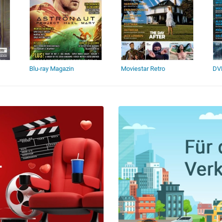
Blu-ray Magazin
Moviestar Retro
DVD