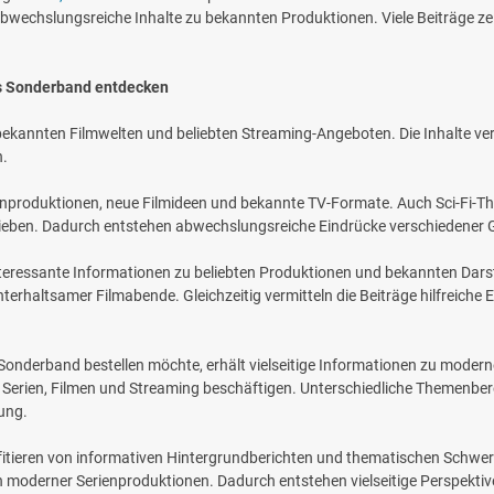
abwechslungsreiche Inhalte zu bekannten Produktionen. Viele Beiträge 
ts Sonderband entdecken
, bekannten Filmwelten und beliebten Streaming-Angeboten. Die Inhalte v
n.
Serienproduktionen, neue Filmideen und bekannte TV-Formate. Auch Sci-Fi
hrieben. Dadurch entstehen abwechslungsreiche Eindrücke verschiedener 
teressante Informationen zu beliebten Produktionen und bekannten Darste
erhaltsamer Filmabende. Gleichzeitig vermitteln die Beiträge hilfreiche E
s Sonderband bestellen möchte, erhält vielseitige Informationen zu mode
t Serien, Filmen und Streaming beschäftigen. Unterschiedliche Themenbe
ung.
ofitieren von informativen Hintergrundberichten und thematischen Schwe
 moderner Serienproduktionen. Dadurch entstehen vielseitige Perspektive