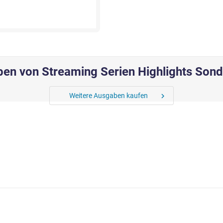
en von Streaming Serien Highlights Son
Weitere Ausgaben kaufen
chevron_right