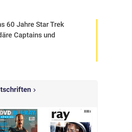
ns 60 Jahre Star Trek
ndäre Captains und
tschriften
chevron_right