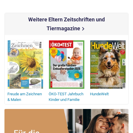
Weitere Eltern Zeitschriften und
Tiermagazine
chevron_right
Freude am Zeichnen
ÖKO-TEST Jahrbuch
HundeWelt
n
& Malen
Kinder und Familie