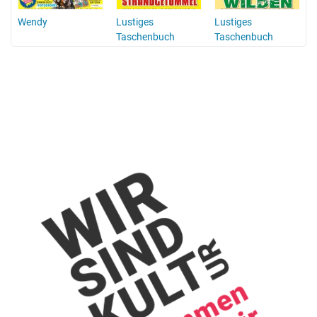
Wendy
Lustiges
Lustiges
Taschenbuch
Taschenbuch
Enten-Edition