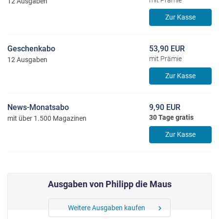
mit Prämie
12 Ausgaben
Zur Kasse
Geschenkabo
53,90 EUR
mit Prämie
12 Ausgaben
Zur Kasse
News-Monatsabo
9,90 EUR
30 Tage gratis
mit über 1.500 Magazinen
Zur Kasse
Ausgaben von Philipp die Maus
Weitere Ausgaben kaufen
chevron_right