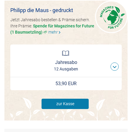
Philipp die Maus - gedruckt
Jetzt Jahresabo bestellen & Prämie sichern.
Ihre Prämie:
Spende für Magazines for Future
(1 Baumsetzling) 🌱
mehr
chevron_right
Jahresabo
12 Ausgaben
53,90 EUR
zur Kasse