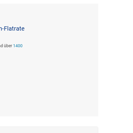
n-Flatrate
und über
1400