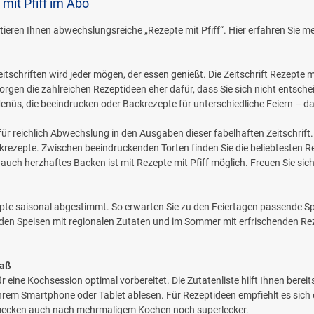
mit Pfiff im Abo
ieren Ihnen abwechslungsreiche „Rezepte mit Pfiff“. Hier erfahren Sie 
schriften wird jeder mögen, der essen genießt. Die Zeitschrift Rezepte mi
rgen die zahlreichen Rezeptideen eher dafür, dass Sie sich nicht entsche
Menüs, die beeindrucken oder Backrezepte für unterschiedliche Feiern – d
ür reichlich Abwechslung in den Ausgaben dieser fabelhaften Zeitschri
ckrezepte. Zwischen beeindruckenden Torten finden Sie die beliebtesten 
 auch herzhaftes Backen ist mit Rezepte mit Pfiff möglich. Freuen Sie sic
pte saisonal abgestimmt. So erwarten Sie zu den Feiertagen passende Spec
den Speisen mit regionalen Zutaten und im Sommer mit erfrischenden Rez
paß
r eine Kochsession optimal vorbereitet. Die Zutatenliste hilft Ihnen bereit
hrem Smartphone oder Tablet ablesen. Für Rezeptideen empfiehlt es sic
chmecken auch nach mehrmaligem Kochen noch superlecker.