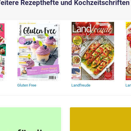
eitere Rezepthefte und Kochzeitschriften
ch
Gluten Free
Landfreude
La