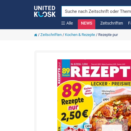
Alle
NEWS
Zeitschriften
F
/
Zeitschriften
/
Kochen & Rezepte
/
Rezepte pur