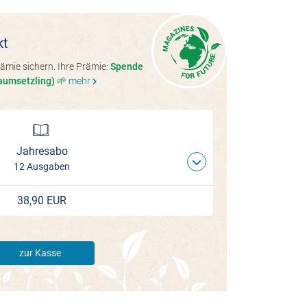
kt
ämie sichern. Ihre Prämie:
Spende
aumsetzling) 🌱
mehr
chevron_right
Jahresabo
12 Ausgaben
38,90 EUR
zur Kasse