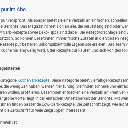
 pur im Abo
ur verspricht. Als epaper bietet sie eine Vielzahl an einfachen, schnellen R
te Gerichte. Das Magazin richtet sich an alle, die berufstätig sind oder 
ow Carb-Rezepte sowie Deko-Tipps sind dabei. Die Rezeptvorschläge sind 
usätzlich. So können Leser:innen immer frische Zutaten in die Speisen inte
Rezepte pur bestellen unkompliziert tolle Ergebnisse erzielen. Das Team
Küche nie langweilig wird. Oder Rezepte pur kaufen und sich von den tolle
egeisterten
r Kategorie
Kochen & Rezepte
. Diese Kategorie bietet vielfältige Rezeptsamm
e, die wenig Zeit haben, werden hier fündig. Sie finden schnelle und einfa
eren wollen, profitieren. Leser:innen entdecken eine Vielzahl an kreati
r große Vorteil liegt in der einfachen Umsetzbarkeit der Gerichte. Mit w
nnen finden passende Low-Carb-Rezepte. Die Zeitschrift zeigt, wie leich
t die Zeitschrift für viele Zielgruppen interessant.
nnvoll ist