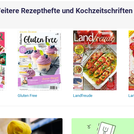
eitere Rezepthefte und Kochzeitschriften
ch
Gluten Free
Landfreude
La