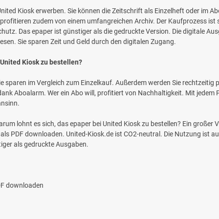
 United Kiosk erwerben. Sie können die Zeitschrift als Einzelheft oder im
profitieren zudem von einem umfangreichen Archiv. Der Kaufprozess ist s
hutz. Das epaper ist günstiger als die gedruckte Version. Die digitale Aus
esen. Sie sparen Zeit und Geld durch den digitalen Zugang.
United Kiosk zu bestellen?
ie sparen im Vergleich zum Einzelkauf. Außerdem werden Sie rechtzeitig 
nk Aboalarm. Wer ein Abo will, profitiert von Nachhaltigkeit. Mit jede
hnsinn.
rum lohnt es sich, das epaper bei United Kiosk zu bestellen? Ein großer V
 als PDF downloaden. United-Kiosk.de ist CO2-neutral. Die Nutzung ist a
tiger als gedruckte Ausgaben.
PDF downloaden