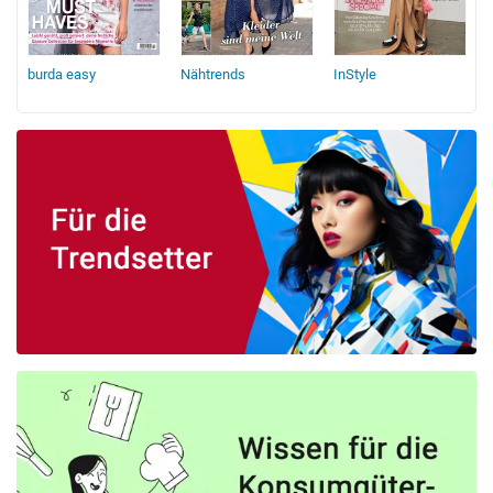
burda easy
Nähtrends
InStyle
b