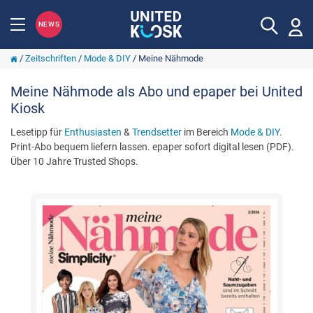
NEWS
/
Zeitschriften
/
Mode & DIY
/
Meine Nähmode
Meine Nähmode als Abo und epaper bei United
Kiosk
Lesetipp für
Enthusiasten
&
Trendsetter
im Bereich
Mode & DIY
.
Print-Abo bequem liefern lassen. epaper sofort digital lesen (PDF).
Über 10 Jahre Trusted Shops.