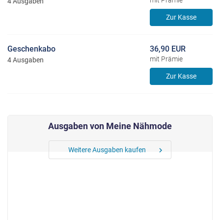
mit Prämie
4 Ausgaben
Zur Kasse
Geschenkabo
36,90 EUR
mit Prämie
4 Ausgaben
Zur Kasse
Ausgaben von Meine Nähmode
Weitere Ausgaben kaufen
chevron_right