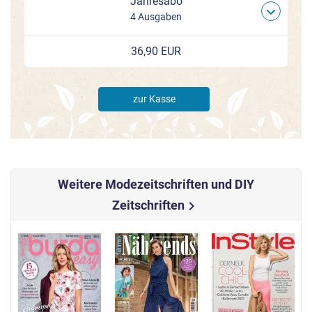
Jahresabo
4 Ausgaben
36,90 EUR
zur Kasse
Weitere Modezeitschriften und DIY
Zeitschriften
chevron_right