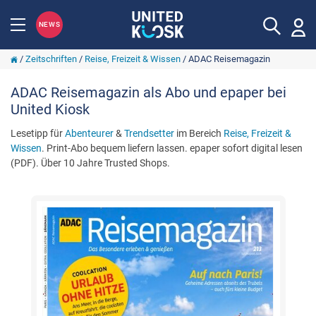
NEWS
/
Zeitschriften
/
Reise, Freizeit & Wissen
/
ADAC Reisemagazin
ADAC Reisemagazin als Abo und epaper bei
United Kiosk
Lesetipp für
Abenteurer
&
Trendsetter
im Bereich
Reise, Freizeit &
Wissen
. Print-Abo bequem liefern lassen. epaper sofort digital lesen
(PDF). Über 10 Jahre Trusted Shops.