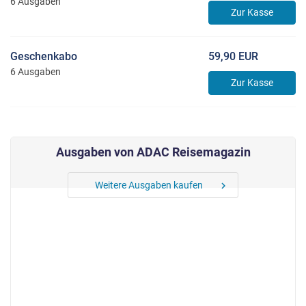
6 Ausgaben
Zur Kasse
Geschenkabo
59,90 EUR
6 Ausgaben
Zur Kasse
Ausgaben von ADAC Reisemagazin
Weitere Ausgaben kaufen
chevron_right