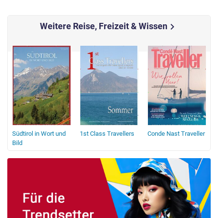
Weitere Reise, Freizeit & Wissen
chevron_right
Südtirol in Wort und
1st Class Travellers
Conde Nast Traveller
Bild