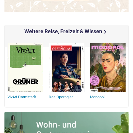
Weitere Reise, Freizeit & Wissen
chevron_right
r
VivArt Darmstadt
Das Opernglas
Monopol