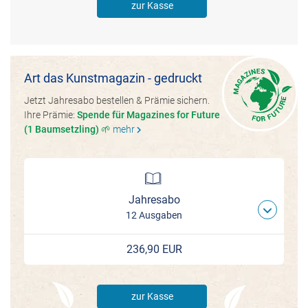
zur Kasse
Art das Kunstmagazin - gedruckt
Jetzt Jahresabo bestellen & Prämie sichern.
Ihre Prämie:
Spende für Magazines for Future
(1 Baumsetzling) 🌱
mehr
chevron_right
Jahresabo
12 Ausgaben
236,90 EUR
zur Kasse