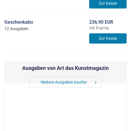
Zur Kasse
Geschenkabo
236,90 EUR
mit Prämie
12 Ausgaben
Zur Kasse
Ausgaben von Art das Kunstmagazin
Weitere Ausgaben kaufen
chevron_right