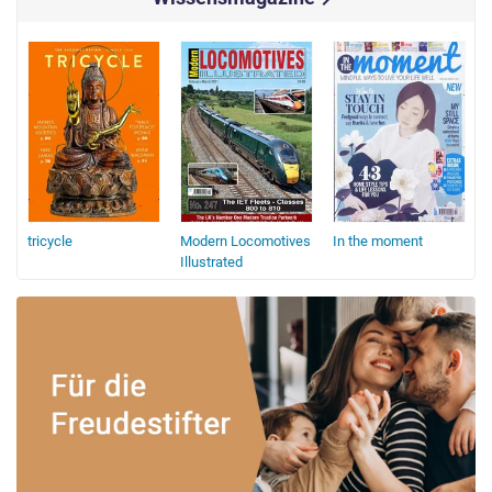
tricycle
Modern Locomotives
In the moment
A
Illustrated