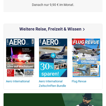
Danach nur 9,90 € im Monat.
Weitere Reise, Freizeit & Wissen
chevron_right
Aero International
Aero International
Flug Revue
Zeitschriften Bundle