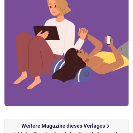
Weitere Magazine dieses Verlages
chevron_right