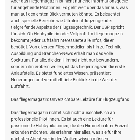
Aber das fliegermagazin ist nicht nur eine Informationsquelle
für angehende Pilot:innen. Es geht weit über das hinaus, was
man auf den ersten Blick vermuten könnte. Es beleuchtet
auch spezielle Bereiche wie Ultraleichtflugzeuge oder
tiefgreifende Aspekte der Flugzeugtechnik. Der USP spricht
für sich: Ob Hobbypilot:in oder Vollprofi: Im fliegermagazin
bekommt jede:r Luftfahrtinteressierte alle Infos, die er
benötigt. Von diversen Fliegermodellen bis hin zu Technik,
Ausbildung und Branchen-News erhält man das volle
Spektrum. Für alle, die den Himmel nicht nur bewundern,
sondern ihn erobern wollen, ist das fliegermagazin die erste
Anlaufstelle. Es bietet fundiertes Wissen, präsentiert
Neuerungen und vermittelt tiefe Einblicke in die Welt der
Luftfahrt.
Das fliegermagazin: Unverzichtbare Lektüre für Flugzeugfans
Das fliegermagazin richtet sich nicht ausschließlich an
professionelle Pilot:innen. Es ist auch eine Lektüre für
passionierte Hobbypilot:innen, die den Himmel in ihrer Freizeit
erkunden möchten. Sie erfahren hier alles, was sie für ihre
nächsten Abenteuer in den Wolken wissen müssen.