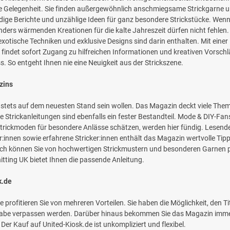
e Gelegenheit. Sie finden außergewöhnlich anschmiegsame Strickgarne un
ge Berichte und unzählige Ideen für ganz besondere Strickstücke. Wenn S
ders wärmenden Kreationen für die kalte Jahreszeit dürfen nicht fehlen.
 exotische Techniken und exklusive Designs sind darin enthalten. Mit einer
, findet sofort Zugang zu hilfreichen Informationen und kreativen Vorschläg
s. So entgeht Ihnen nie eine Neuigkeit aus der Strickszene.
zins
die stets auf dem neuesten Stand sein wollen. Das Magazin deckt viele The
trickanleitungen sind ebenfalls ein fester Bestandteil. Mode & DIY-Fans,
e Strickmoden für besondere Anlässe schätzen, werden hier fündig. Lese
er:innen sowie erfahrene Stricker:innen enthält das Magazin wertvolle Tip
ch können Sie von hochwertigen Strickmustern und besonderen Garnen prof
nitting UK bietet Ihnen die passende Anleitung.
k.de
profitieren Sie von mehreren Vorteilen. Sie haben die Möglichkeit, den T
sgabe verpassen werden. Darüber hinaus bekommen Sie das Magazin immer
Der Kauf auf United-Kiosk.de ist unkompliziert und flexibel.