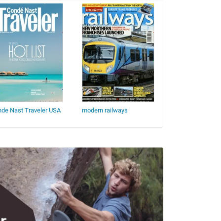
de Nast Traveler USA
modern railways
Britain - the offic
Magazine