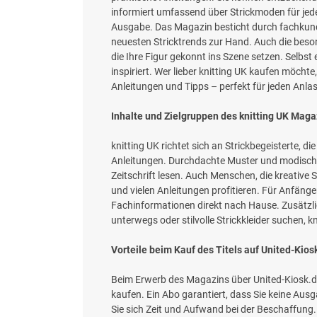
informiert umfassend über Strickmoden für jed
Ausgabe. Das Magazin besticht durch fachkundi
neuesten Stricktrends zur Hand. Auch die beson
die Ihre Figur gekonnt ins Szene setzen. Selbst
inspiriert. Wer lieber knitting UK kaufen möchte
Anleitungen und Tipps – perfekt für jeden Anlas
Inhalte und Zielgruppen des knitting UK Maga
knitting UK richtet sich an Strickbegeisterte, 
Anleitungen. Durchdachte Muster und modische S
Zeitschrift lesen. Auch Menschen, die kreativ
und vielen Anleitungen profitieren. Für Anfäng
Fachinformationen direkt nach Hause. Zusätzli
unterwegs oder stilvolle Strickkleider suchen, k
Vorteile beim Kauf des Titels auf United-Kios
Beim Erwerb des Magazins über United-Kiosk.de 
kaufen. Ein Abo garantiert, dass Sie keine Au
Sie sich Zeit und Aufwand bei der Beschaffung. 