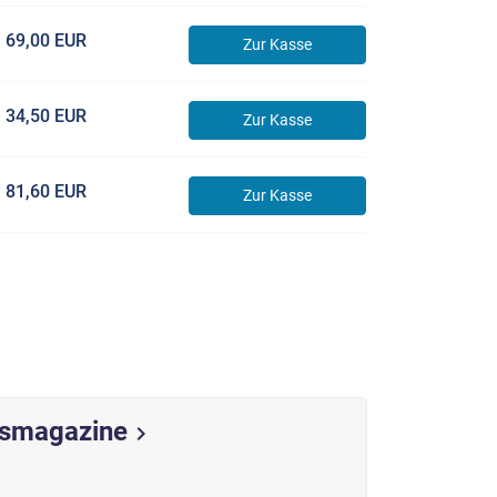
69,00 EUR
Zur Kasse
34,50 EUR
Zur Kasse
81,60 EUR
Zur Kasse
nsmagazine
chevron_right