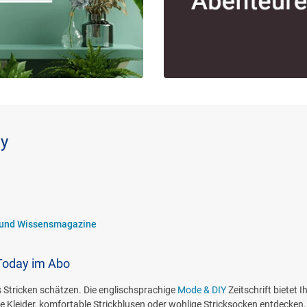
ay
e und Wissensmagazine
Today im Abo
es Stricken schätzen. Die englischsprachige
Mode & DIY
Zeitschrift bietet
 Kleider, komfortable Strickblusen oder wohlige Stricksocken entdecken.