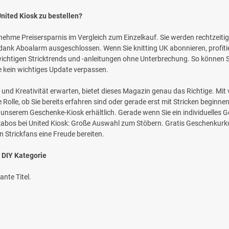
United Kiosk zu bestellen?
enehme Preisersparnis im Vergleich zum Einzelkauf. Sie werden rechtzeiti
ank Aboalarm ausgeschlossen. Wenn Sie knitting UK abonnieren, profitie
ichtigen Stricktrends und -anleitungen ohne Unterbrechung. So können S
ie kein wichtiges Update verpassen.
d Kreativität erwarten, bietet dieses Magazin genau das Richtige. Mit vi
ne Rolle, ob Sie bereits erfahren sind oder gerade erst mit Stricken beginn
 in unserem Geschenke-Kiosk erhältlich. Gerade wenn Sie ein individuelle
enkabos bei United Kiosk: Große Auswahl zum Stöbern. Gratis Geschenku
 Strickfans eine Freude bereiten.
 DIY Kategorie
ante Titel.