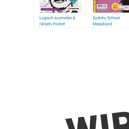
being Series
Logisch ausmalen &
Sudoku Schwer
rätseln Pocket
Megaband