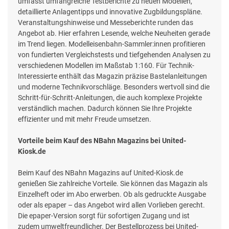
umfasst umfangreiche Testberichte zu neuen Modellen,
detaillierte Anlagentipps und innovative Zugbildungspläne.
Veranstaltungshinweise und Messeberichte runden das
Angebot ab. Hier erfahren Lesende, welche Neuheiten gerade
im Trend liegen. Modelleisenbahn-Sammler:innen profitieren
von fundierten Vergleichstests und tiefgehenden Analysen zu
verschiedenen Modellen im Maßstab 1:160. Für Technik-
Interessierte enthält das Magazin präzise Bastelanleitungen
und moderne Technikvorschläge. Besonders wertvoll sind die
Schritt-für-Schritt-Anleitungen, die auch komplexe Projekte
verständlich machen. Dadurch können Sie Ihre Projekte
effizienter und mit mehr Freude umsetzen.
Vorteile beim Kauf des NBahn Magazins bei United-
Kiosk.de
Beim Kauf des NBahn Magazins auf United-Kiosk.de
genießen Sie zahlreiche Vorteile. Sie können das Magazin als
Einzelheft oder im Abo erwerben. Ob als gedruckte Ausgabe
oder als epaper – das Angebot wird allen Vorlieben gerecht.
Die epaper-Version sorgt für sofortigen Zugang und ist
zudem umweltfreundlicher. Der Bestellprozess bei United-