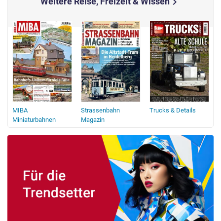
Weitere Reise, Freizeit & Wissen
chevron_right
MIBA
Strassenbahn
Trucks & Details
B
Miniaturbahnen
Magazin